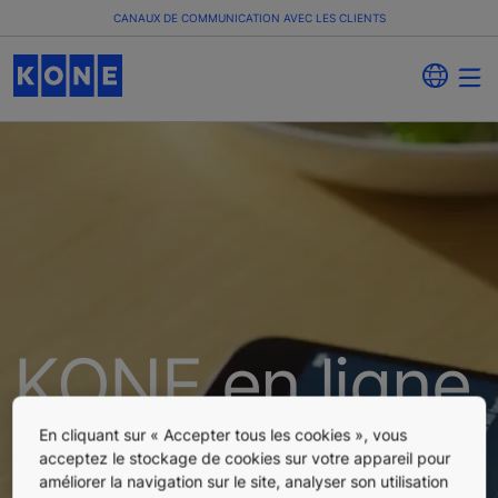
CANAUX DE COMMUNICATION AVEC LES CLIENTS
KONE en ligne
et KONE
En cliquant sur « Accepter tous les cookies », vous
acceptez le stockage de cookies sur votre appareil pour
améliorer la navigation sur le site, analyser son utilisation