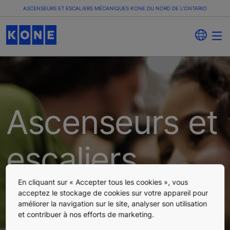
ASCENSEURS ET ESCALIERS MÉCANIQUES KONE DU NORD DE L'ONTARIO
Ascenseurs et
escaliers
mécaniques
En cliquant sur « Accepter tous les cookies », vous
acceptez le stockage de cookies sur votre appareil pour
améliorer la navigation sur le site, analyser son utilisation
et contribuer à nos efforts de marketing.