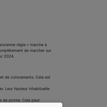
'ancienne règle « marche à
 complètement de marcher sur
ur 2024.
et de coincements. Cela est
. Leur hauteur inhabituelle
 de pointe. Cela peut
s.