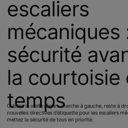
escaliers
mécaniques 
sécurité avan
la courtoisie
temps
Oubliez la vieille règle « marche à gauche, reste à dr
nouvelles directives d’étiquette pour les escaliers 
mettez la sécurité de tous en priorité.