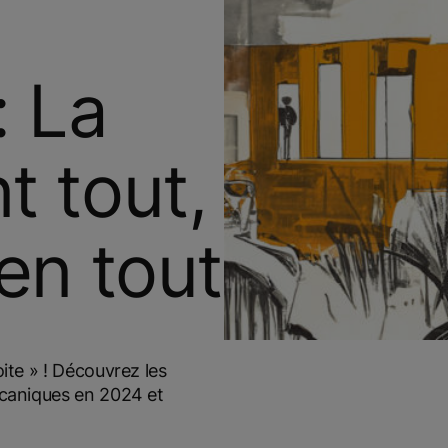
: La
t tout,
 en tout
oite » ! Découvrez les
mécaniques en 2024 et