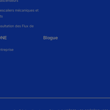
 ascenseurs
escaliers mécaniques et
ts
nsultation des Flux de
ONE
Blogue
ntreprise