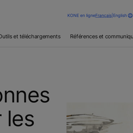
Change
KONE en ligne
Français
|
English
Website
Language
Outils et téléchargements
Références et communiqu
onnes
 les