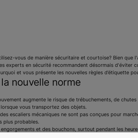
ilisez-vous de manière sécuritaire et courtoise? Bien que l
, les experts en sécurité recommandent désormais d'éviter
rquoi et vous présente les nouvelles règles d’étiquette po
 la nouvelle norme
uvement augmente le risque de trébuchements, de chutes 
 lorsque vous transportez des objets.
des escaliers mécaniques ne sont pas conçues pour marcher
s plus probables.
 engorgements et des bouchons, surtout pendant les heures
s marcheurs tentent de contourner ceux qui restent immobile